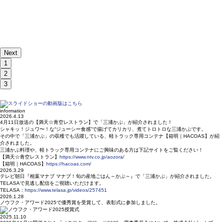
Next
1
2
3
information
2026.4.13
4月11日放送の【満天☆青空レストラン】で「三浦かぶ」が紹介されました！
シャキッ！ジュワ〜！な“ジューシー食感”で揚げてカリカリ、煮てトロトロな三浦かぶです。
その中で「三浦かぶ」の収穫でも活躍している、軽トラック専用コンテナ【箱明｜HACOAS】が紹
介されました。
三浦かぶ料理や、軽トラック専用コンテナにご興味のある方は下記サイトをご覧ください！
【満天☆青空レストラン】
https://www.ntv.co.jp/aozora/
【箱明｜HACOAS】
https://hacoas.com/
2026.3.29
テレビ朝日『相葉マナブ マナブ！旬の産地ごはん～かぶ～』で
「三浦かぶ」
が紹介されました。
TELASAで見逃し配信をご視聴いただけます。
TELASA：
https://www.telasa.jp/videos/257451
2026.1.28
ノウフク・アワード2025で優秀賞を受賞して、表彰式に参加しました。
2025.11.10