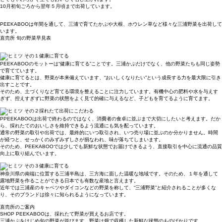
10月初旬ごろから翌年５月頃まで出荷しています。
PEEKABOOは年間を通して、三浦で育てたかぶや大根、ホウレン草など様々な三浦野菜を出荷して
います。
直売所 旬の野菜早見表
PEEKABOOのモットーは“健康に育てる”ことです。三浦かぶだけでなく、他の野菜たちも同じ姿勢
で育てています。
健康に育てるとは、野菜が本来備えています、“おいしくなりたい”という成長する力を最大限に引き
出すことです。
そのため、土づくりなど育てる環境を整えることに注力しています。有機中心の肥料や水を与えす
ぎず、控えすぎずに野菜の状態をよく見て的確に与えるなど、子どもを育てるように育てます。
PPEEKABOOは出荷で終わるのではなく、消費者の食卓に並ぶまで大切にしたいと考えます。だか
ら、採れたてのおいしさを維持できるよう流通にも気を配っています。
通常の野菜の取引や出荷では、最終的にいつ取引され、いつ売り場に並ぶのか分かりません。時間
が経つと、せっかくのみずみずしさが損なわれ、味が落ちてしまいます。
そのため、PEEKABOOでは少しでも新鮮な状態でお届けできるよう、直接取引を中心に流通の品質
向上に取り組んでいます。
神奈川県の南端に位置する三浦半島は、三方海に面した温暖な地域です。そのため、１年を通して
露地野菜を作ることができる日本でも有数な産地と言えます。
近年では三浦産のキャベツやダイコンなどの野菜を称して、“三浦野菜”と紹介されることが多くな
り、そのブランドは徐々に知られるようになっています。
直売所のご案内
SHOP PEEKABOOは、採れたて野菜が買えるお店です。
三浦かぶをはじめ旬の野菜が並びます。野菜は畑で収穫した新鮮な状態のものばかりです。