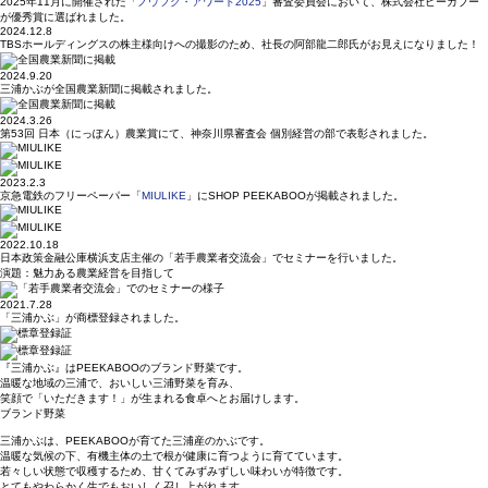
2025年11月に開催された「
ノウフク・アワード2025
」審査委員会において、株式会社ピーカブー
が優秀賞に選ばれました。
2024.12.8
TBSホールディングスの株主様向けへの撮影のため、社長の阿部龍二郎氏がお見えになりました！
2024.9.20
三浦かぶが全国農業新聞に掲載されました。
2024.3.26
第53回 日本（にっぽん）農業賞にて、神奈川県審査会 個別経営の部で表彰されました。
2023.2.3
京急電鉄のフリーペーパー「
MIULIKE
」に
SHOP PEEKABOOが
掲載されました。
2022.10.18
日本政策金融公庫横浜支店主催の「若手農業者交流会」でセミナーを行いました。
演題：魅力ある農業経営を目指して
2021.7.28
「三浦かぶ」が商標登録されました。
『三浦かぶ』はPEEKABOOの
ブランド野菜です。
温暖な地域の三浦で、
おいしい三浦野菜を育み、
笑顔で「いただきます！」が
生まれる食卓へとお届けします。
ブランド野菜
三浦かぶは、PEEKABOOが育てた三浦産のかぶです。
温暖な気候の下、有機主体の土で根が健康に育つように育てています。
若々しい状態で収穫するため、甘くてみずみずしい味わいが特徴です。
とてもやわらかく生でもおいしく召し上がれます。