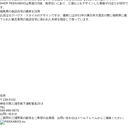
SHOP PEEKABOOは県道215線、海岸沿いにあり、三浦かぶをデザインした看板やのぼりが目印で
す。
福島県の仮設住宅の建材を活用
お店はログハウス・スタイルのデザインですが、建材には2011年の東日本大震災の際に福島県に建
てられた被災者用の仮設住宅に使われた木材を移設して使っています。
住所
〒238-0102
神奈川県三浦市南下浦町菊名25-3
TEL
046-888-0875
お問い合わせ
ご質問や三浦野菜の販売をご希望の企業様、
お問い合わせは
メールフォームからご連絡ください。